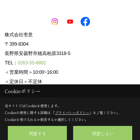
株式会社壱意
〒399-8304
長野県安曇野市穂高柏原3318-5
TEL：
0263-55-6882
＜営業時間＞10:00~16:00
＜定休日＞不定休
Cookieポリシー
Copyright (c) ICHII Corp. All Rights Reserved.
当サイトではCookieを使用します。
Cookieの使用に関する詳細は 「
プライバシーポリシー
」をご覧ください。
Produced by
ゴデスクリエイト
Cookieを受け入れるか拒否するか選択してください。
同意する
同意しない