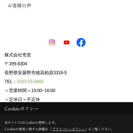
お客様の声
株式会社壱意
〒399-8304
長野県安曇野市穂高柏原3318-5
TEL：
0263-55-6882
＜営業時間＞10:00~16:00
＜定休日＞不定休
Cookieポリシー
Copyright (c) ICHII Corp. All Rights Reserved.
当サイトではCookieを使用します。
Cookieの使用に関する詳細は 「
プライバシーポリシー
」をご覧ください。
Produced by
ゴデスクリエイト