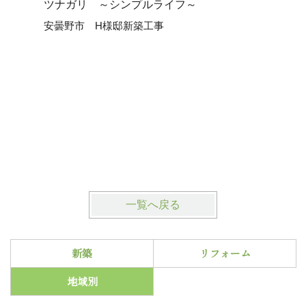
ツナガリ ～シンプルライフ～
シンプル
安曇野市 H様邸新築工事
安曇野市
一覧へ戻る
新築
リフォーム
地域別