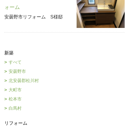
ォーム
安曇野市リフォーム S様邸
新築
すべて
安曇野市
北安曇郡松川村
大町市
松本市
白馬村
リフォーム