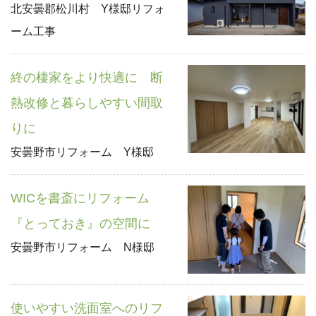
北安曇郡松川村 Y様邸リフォ
ーム工事
終の棲家をより快適に 断
熱改修と暮らしやすい間取
りに
安曇野市リフォーム Y様邸
WICを書斎にリフォーム
『とっておき』の空間に
安曇野市リフォーム N様邸
使いやすい洗面室へのリフ