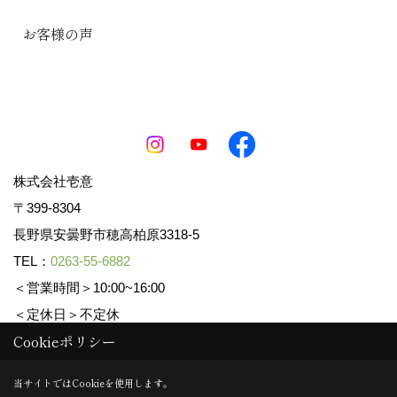
お客様の声
株式会社壱意
〒399-8304
長野県安曇野市穂高柏原3318-5
TEL：
0263-55-6882
＜営業時間＞10:00~16:00
＜定休日＞不定休
Cookieポリシー
Copyright (c) ICHII Corp. All Rights Reserved.
当サイトではCookieを使用します。