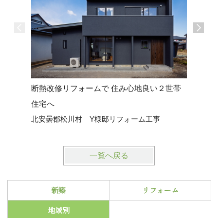
断熱改修リフォームで 住み心地良い２世帯
間取り変
大町市 
住宅へ
北安曇郡松川村 Y様邸リフォーム工事
一覧へ戻る
新築
リフォーム
地域別