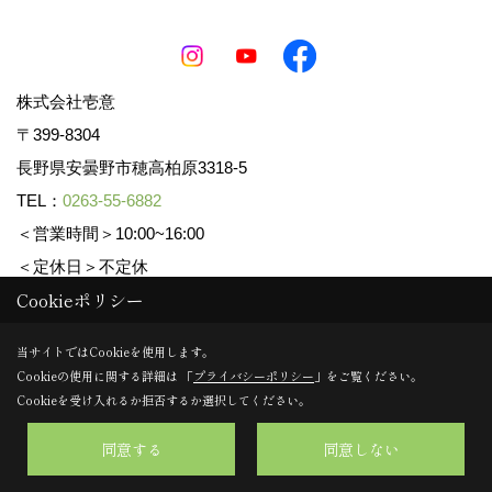
株式会社壱意
〒399-8304
長野県安曇野市穂高柏原3318-5
TEL：
0263-55-6882
＜営業時間＞10:00~16:00
＜定休日＞不定休
Cookieポリシー
Copyright (c) ICHII Corp. All Rights Reserved.
当サイトではCookieを使用します。
Cookieの使用に関する詳細は 「
プライバシーポリシー
」をご覧ください。
Produced by
ゴデスクリエイト
Cookieを受け入れるか拒否するか選択してください。
同意する
同意しない