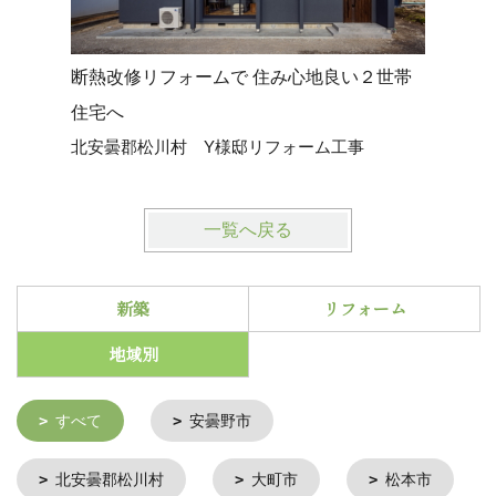
断熱改修リフォームで 住み心地良い２世帯
間取り変
大町市 
住宅へ
北安曇郡松川村 Y様邸リフォーム工事
一覧へ戻る
新築
リフォーム
地域別
すべて
安曇野市
北安曇郡松川村
大町市
松本市