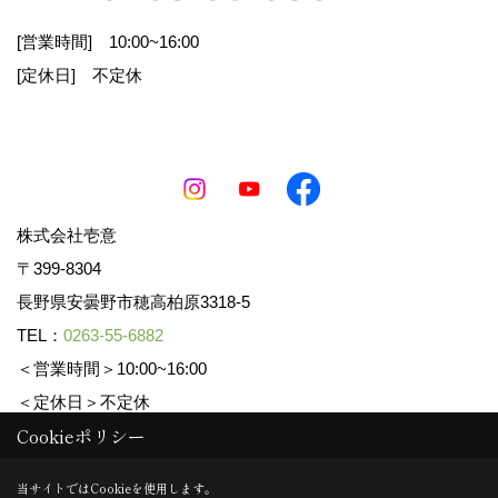
・メールアドレス
[営業時間] 10:00~16:00
[定休日] 不定休
その他、イベント申込フォームやお問い合わせフ
ォームでご提供いただく情報
株式会社壱意
また、当社ウェブサイトのご利用に際し、アクセ
スログや
Cookie
情報を収集する場合があります。
〒399-8304
長野県安曇野市穂高柏原3318-5
TEL：
0263-55-6882
3.
個人情報の利用目的
＜営業時間＞10:00~16:00
取得した個人情報は、以下の目的に限り利用いた
＜定休日＞不定休
します：
Cookieポリシー
Copyright (c) ICHII Corp. All Rights Reserved.
当サイトではCookieを使用します。