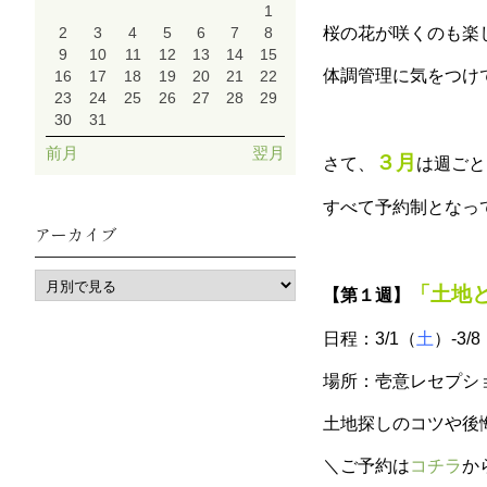
1
2
3
4
5
6
7
8
桜の花が咲くのも楽
9
10
11
12
13
14
15
体調管理に気をつけ
16
17
18
19
20
21
22
23
24
25
26
27
28
29
30
31
前月
翌月
３月
さて、
は週ごと
すべて予約制となっ
アーカイブ
「土地
【第１週】
日程：3/1（
土
）-3/
場所：壱意レセプシ
土地探しのコツや後
＼ご予約は
コチラ
か