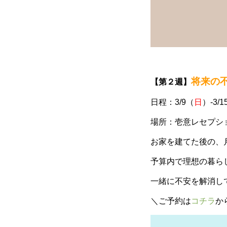
将来の
【第２週】
日程：3/9（
日
）-3/1
場所：壱意レセプシ
お家を建てた後の、
予算内で理想の暮ら
一緒に不安を解消し
＼ご予約は
コチラ
か