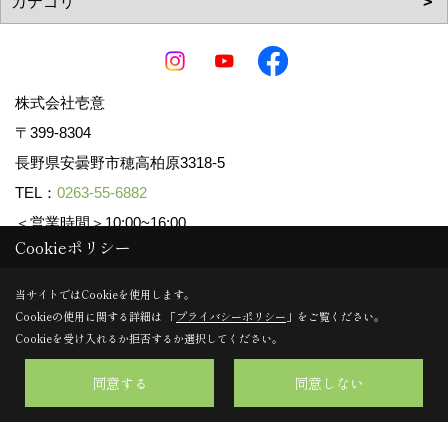
株式会社壱意
〒399-8304
長野県安曇野市穂高柏原3318-5
TEL：
0263-55-6882
＜営業時間＞10:00~16:00
Cookieポリシー
＜定休日＞不定休
当サイトではCookieを使用します。
Cookieの使用に関する詳細は 「
プライバシーポリシー
」をご覧ください。
Copyright (c) ICHII Corp. All Rights Reserved.
Cookieを受け入れるか拒否するか選択してください。
Produced by
ゴデスクリエイト
同意する
同意しない