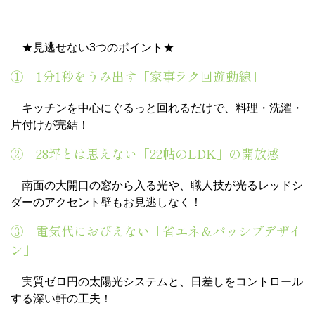
★見逃せない3つのポイント★
① 1分1秒をうみ出す「家事ラク回遊動線」
キッチンを中心にぐるっと回れるだけで、料理・洗濯・
片付けが完結！
② 28坪とは思えない「22帖のLDK」の開放感
南面の大開口の窓から入る光や、職人技が光るレッドシ
ダーのアクセント壁もお見逃しなく！
③ 電気代におびえない「省エネ＆パッシブデザイ
ン」
実質ゼロ円の太陽光システムと、日差しをコントロール
する深い軒の工夫！