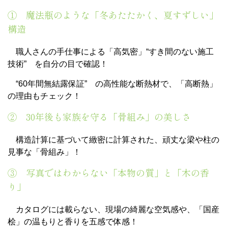
① 魔法瓶のような「冬あたたかく、夏すずしい」
構造
職人さんの手仕事による「高気密」“すき間のない施工
技術” を自分の目で確認！
“60年間無結露保証” の高性能な断熱材で、「高断熱」
の理由もチェック！
② 30年後も家族を守る「骨組み」の美しさ
構造計算に基づいて緻密に計算された、頑丈な梁や柱の
見事な「骨組み」！
③ 写真ではわからない「本物の質」と「木の香
り」
カタログには載らない、現場の綺麗な空気感や、「国産
桧」の温もりと香りを五感で体感！