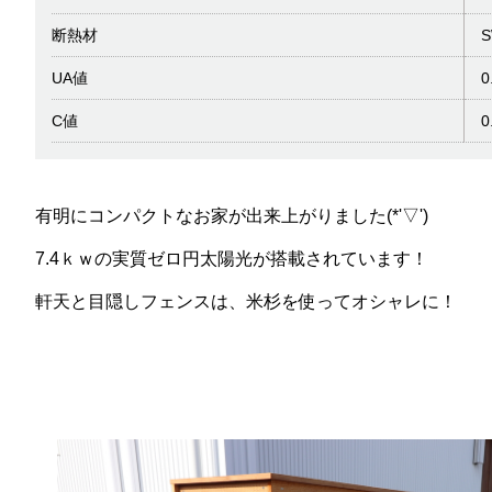
断熱材
UA値
C値
0
有明にコンパクトなお家が出来上がりました(*'▽')
7.4ｋｗの実質ゼロ円太陽光が搭載されています！
軒天と目隠しフェンスは、米杉を使ってオシャレに！