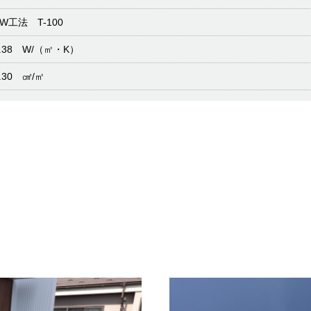
SW工法 T-100
0.38 W/（㎡・K）
.30 ㎠/㎡