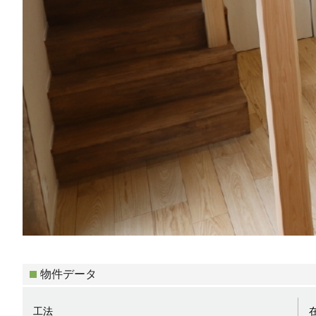
物件データ
工法