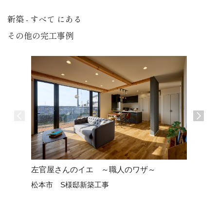
新築 - すべて にある
その他の完工事例
左官屋さんのイエ ～職人のワザ～
ヒカリと
松本市 S様邸新築工事
松本市 