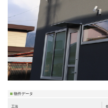
物件データ
工法