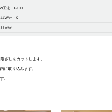
SW工法 T-100
.44W/㎡・K
.38㎠/㎡
い陽ざしをカットします。
内に取り込みます。
す。