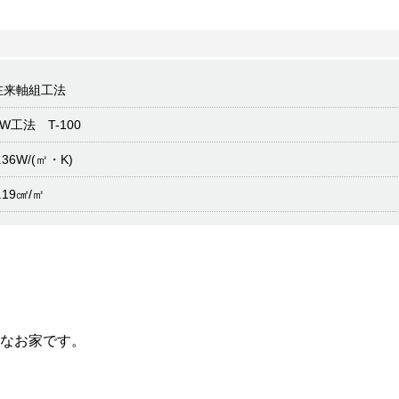
在来軸組工法
SW工法 T-100
.36W/(㎡・K)
.19㎠/㎡
なお家です。