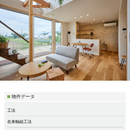
物件データ
工法
在来軸組工法