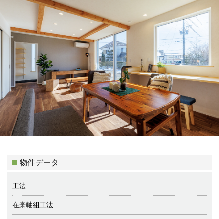
物件データ
工法
在来軸組工法