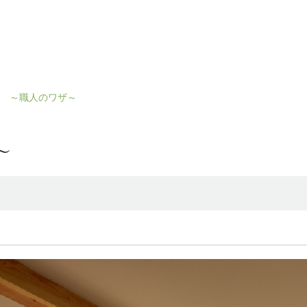
 ～職人のワザ～
～