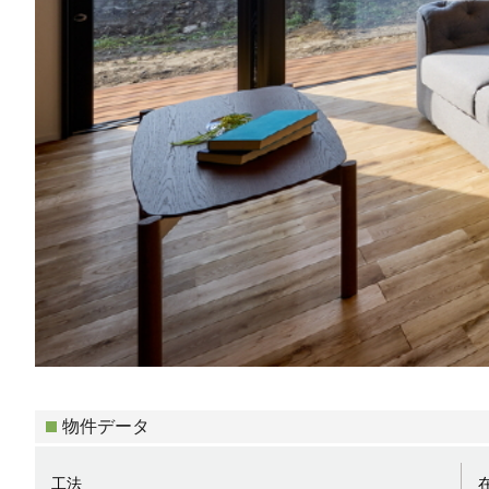
物件データ
工法