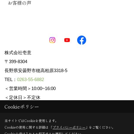
お客様の声
株式会社壱意
〒399-8304
長野県安曇野市穂高柏原3318-5
TEL：
0263-55-6882
＜営業時間＞10:00~16:00
＜定休日＞不定休
Cookieポリシー
Copyright (c) ICHII Corp. All Rights Reserved.
当サイトではCookieを使用します。
Cookieの使用に関する詳細は 「
プライバシーポリシー
」をご覧ください。
Produced by
ゴデスクリエイト
Cookieを受け入れるか拒否するか選択してください。