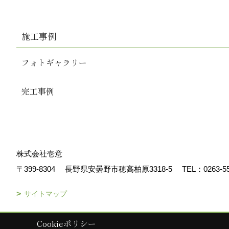
施工事例
フォトギャラリー
完工事例
株式会社壱意
〒399-8304
長野県安曇野市穂高柏原3318-5
TEL：
0263-5
サイトマップ
Cookieポリシー
Copyright (c) ICHII Corp. All Rights Reserved.
|
Produced by
ゴデスク