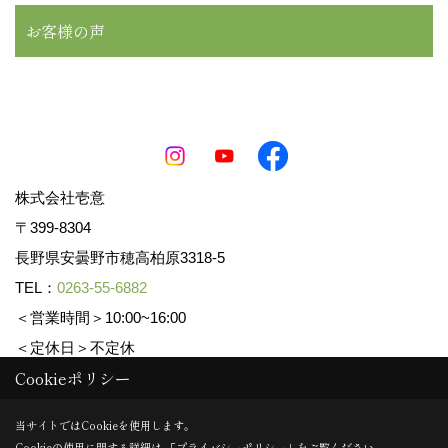
お客様の声
株式会社壱意
〒399-8304
長野県安曇野市穂高柏原3318-5
TEL：
0263-55-6882
＜営業時間＞10:00~16:00
＜定休日＞不定休
Cookieポリシー
Copyright (c) ICHII Corp. All Rights Reserved.
当サイトではCookieを使用します。
Cookieの使用に関する詳細は 「
プライバシーポリシー
」をご覧ください。