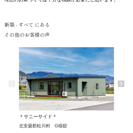
新築 - すべて にある
その他のお客様の声
＊サニーサイド＊
＊トモダ
北安曇郡松川村 G様邸
安曇野市