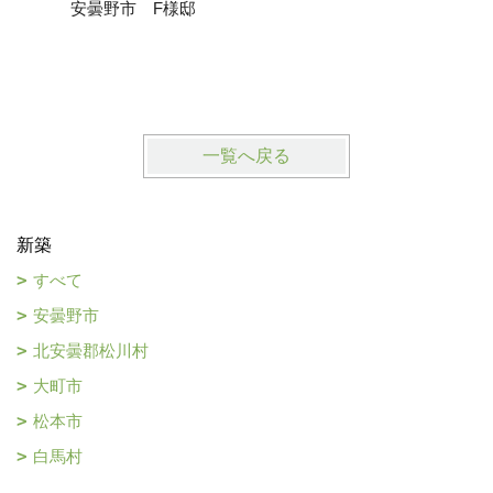
安曇野市 F様邸
安曇野市
一覧へ戻る
新築
すべて
安曇野市
北安曇郡松川村
大町市
松本市
白馬村