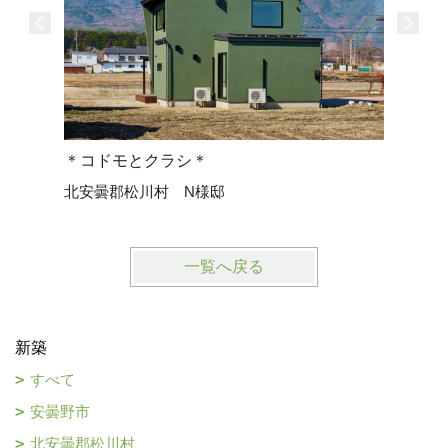
＊コドモとクラシ＊
北安曇郡松川村 N様邸
一覧へ戻る
新築
すべて
安曇野市
北安曇郡松川村