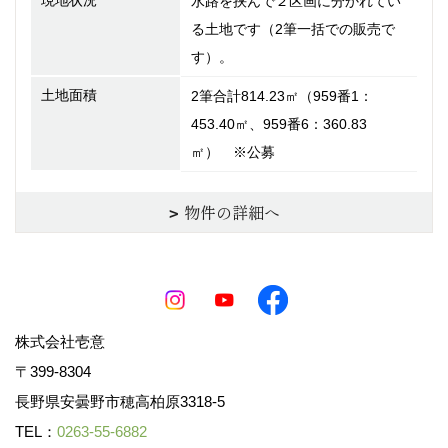
水路を挟んで２区画に分かれてい
る土地です（2筆一括での販売で
す）。
土地面積
2筆合計814.23㎡（959番1：
453.40㎡、959番6：360.83
㎡） ※公募
物件の詳細へ
株式会社壱意
〒399-8304
長野県安曇野市穂高柏原3318-5
TEL：
0263-55-6882